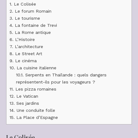
1.
Le Colisée
2.
Le forum Romain
3.
Le tourisme
4.
La fontaine de Trevi
5.
La Rome antique
6.
L’Histoire
7.
L’architecture
8.
Le Street Art
9.
Le cinéma
10.
La cuisine italienne
10.1.
Serpents en Thaïlande : quels dangers
représentent-ils pour les voyageurs ?
11.
Les pizza romaines
12.
Le Vatican
13.
Ses jardins
14.
Une conduite folle
15.
La Place d’Espagne
Le Colisée