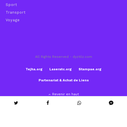
Sport
Transport
Voyage
All Rights Reserved - dyztilz.com
Tejha.org
Laseratc.org
Stampae.org
Partenariat & Achat de Liens
Revenir en haut