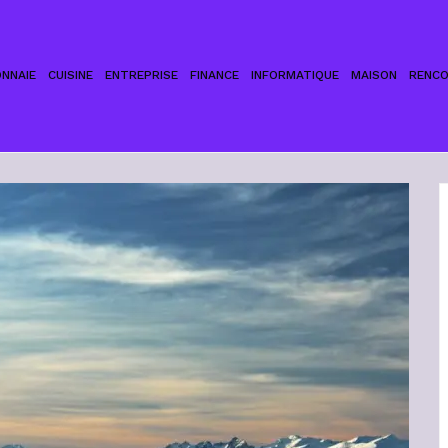
NNAIE
CUISINE
ENTREPRISE
FINANCE
INFORMATIQUE
MAISON
RENC