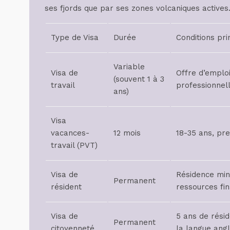
ses fjords que par ses zones volcaniques actives
Type de Visa
Durée
Conditions pri
Variable
Visa de
Offre d’emploi 
(souvent 1 à 3
travail
professionnell
ans)
Visa
vacances-
12 mois
18-35 ans, pr
travail (PVT)
Visa de
Résidence min
Permanent
résident
ressources fi
Visa de
5 ans de rési
Permanent
citoyenneté
la langue angl