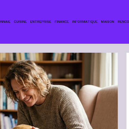
NNAIE
CUISINE
ENTREPRISE
FINANCE
INFORMATIQUE
MAISON
RENC