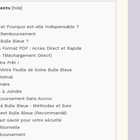
ents
[
hide
]
 et Pourquoi est-elle Indispensable ?
e Remboursement
 Bulle Bleue ?
en Format PDF : Accès Direct et Rapide
e Téléchargement Direct)
re Prêt !
otre Feuille de Soins Bulle Bleue
’Animal
naire
s à Joindre
mboursement Sans Accroc
Bulle Bleue : Méthodes et Suivi
lient Bulle Bleue (Recommandé)
ut savoir pour votre sécurité
itionnelle
emboursement