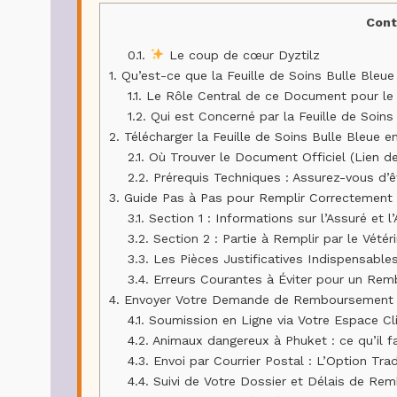
Cont
0.1.
Le coup de cœur Dyztilz
1.
Qu’est-ce que la Feuille de Soins Bulle Bleue
1.1.
Le Rôle Central de ce Document pour l
1.2.
Qui est Concerné par la Feuille de Soins
2.
Télécharger la Feuille de Soins Bulle Bleue 
2.1.
Où Trouver le Document Officiel (Lien d
2.2.
Prérequis Techniques : Assurez-vous d’êt
3.
Guide Pas à Pas pour Remplir Correctement V
3.1.
Section 1 : Informations sur l’Assuré et l
3.2.
Section 2 : Partie à Remplir par le Vétéri
3.3.
Les Pièces Justificatives Indispensable
3.4.
Erreurs Courantes à Éviter pour un Re
4.
Envoyer Votre Demande de Remboursement à 
4.1.
Soumission en Ligne via Votre Espace C
4.2.
Animaux dangereux à Phuket : ce qu’il fa
4.3.
Envoi par Courrier Postal : L’Option Trad
4.4.
Suivi de Votre Dossier et Délais de R