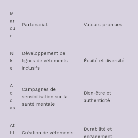
M
ar
Partenariat
Valeurs promues
qu
e
Ni
Développement de
k
lignes de vêtements
Équité et diversité
e
inclusifs
A
Campagnes de
di
Bien-être et
sensibilisation sur la
d
authenticité
santé mentale
as
At
Durabilité et
hl
Création de vêtements
engagement