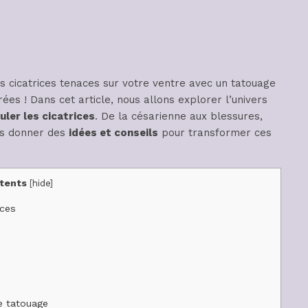
 cicatrices tenaces sur votre ventre avec un tatouage
ées ! Dans cet article, nous allons explorer l’univers
uler les cicatrices
. De la césarienne aux blessures,
ous donner des
idées et conseils
pour transformer ces
tents
[
hide
]
ices
e tatouage