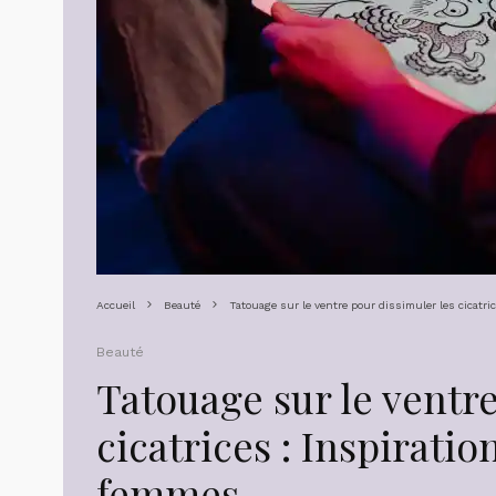
Accueil
Beauté
Tatouage sur le ventre pour dissimuler les cicatri
Beauté
Tatouage sur le ventre
cicatrices : Inspiratio
femmes