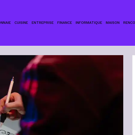
NNAIE
CUISINE
ENTREPRISE
FINANCE
INFORMATIQUE
MAISON
RENC