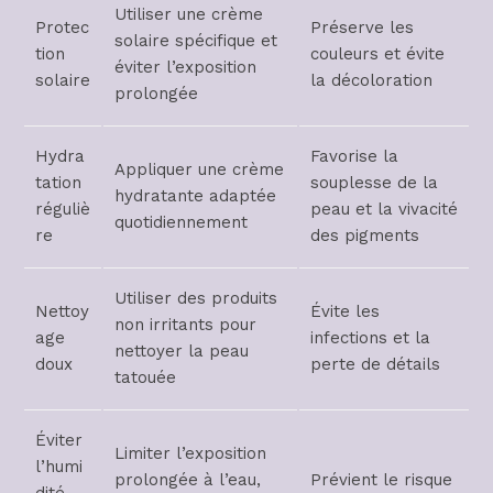
Utiliser une crème
Protec
Préserve les
solaire spécifique et
tion
couleurs et évite
éviter l’exposition
solaire
la décoloration
prolongée
Hydra
Favorise la
Appliquer une crème
tation
souplesse de la
hydratante adaptée
réguliè
peau et la vivacité
quotidiennement
re
des pigments
Utiliser des produits
Nettoy
Évite les
non irritants pour
age
infections et la
nettoyer la peau
doux
perte de détails
tatouée
Éviter
Limiter l’exposition
l’humi
prolongée à l’eau,
Prévient le risque
dité