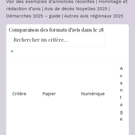
Voir des exemples d’annonces récentes
|
Hommage et
rédaction d’avis
|
Avis de décès Noyelles 2025
|
Démarches 2025 – guide
|
Autres avis régionaux 2025
Comparaison des formats d’avis dans le 28
✕
A
v
a
n
Critère
Papier
Numérique
t
a
g
e