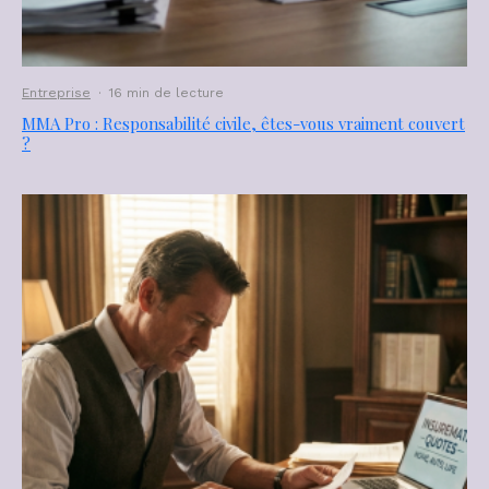
Entreprise
·
16 min de lecture
MMA Pro : Responsabilité civile, êtes-vous vraiment couvert
?