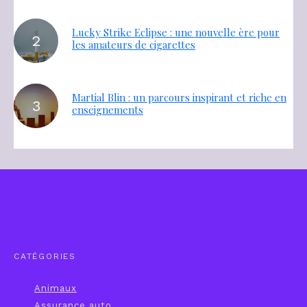
Lucky Strike Eclipse : une nouvelle ère pour
les amateurs de cigarettes
Martial Blin : un parcours inspirant et riche en
enseignements
CATÉGORIES
Animaux
Assurance auto