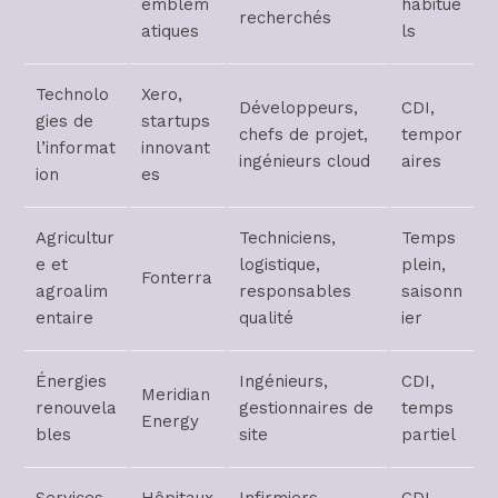
emblém
habitue
recherchés
atiques
ls
Technolo
Xero,
Développeurs,
CDI,
gies de
startups
chefs de projet,
tempor
l’informat
innovant
ingénieurs cloud
aires
ion
es
Agricultur
Techniciens,
Temps
e et
logistique,
plein,
Fonterra
agroalim
responsables
saisonn
entaire
qualité
ier
Énergies
Ingénieurs,
CDI,
Meridian
renouvela
gestionnaires de
temps
Energy
bles
site
partiel