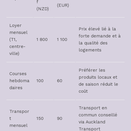
f
(EUR)
(NZD)
Loyer
Prix élevé lié à la
mensuel
forte demande et à
(T1,
1 800
1 100
la qualité des
centre-
logements
ville)
Préférer les
Courses
produits locaux et
hebdoma
100
60
de saison réduit le
daires
coût
Transport en
Transpor
commun conseillé
t
150
90
via Auckland
mensuel
Transport