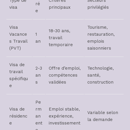
Type de
Critères
Secteurs
ré
visa
principaux
privilégiés
e
Visa
Tourisme,
18-30 ans,
Vacance
1
restauration,
travail
s Travail
an
emplois
temporaire
(PVT)
saisonniers
Visa de
2-3
Offre d’emploi,
Technologie,
travail
an
compétences
santé,
spécifiqu
s
validées
construction
e
Pe
Visa de
rm
Emploi stable,
Variable selon
résidenc
an
expérience,
la demande
e
ent
investissement