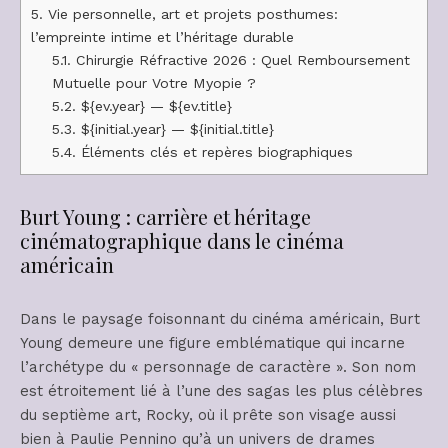
5.
Vie personnelle, art et projets posthumes:
l’empreinte intime et l’héritage durable
5.1.
Chirurgie Réfractive 2026 : Quel Remboursement
Mutuelle pour Votre Myopie ?
5.2.
${ev.year} — ${ev.title}
5.3.
${initial.year} — ${initial.title}
5.4.
Éléments clés et repères biographiques
Burt Young : carrière et héritage
cinématographique dans le cinéma
américain
Dans le paysage foisonnant du cinéma américain, Burt
Young demeure une figure emblématique qui incarne
l’archétype du « personnage de caractère ». Son nom
est étroitement lié à l’une des sagas les plus célèbres
du septième art, Rocky, où il prête son visage aussi
bien à Paulie Pennino qu’à un univers de drames