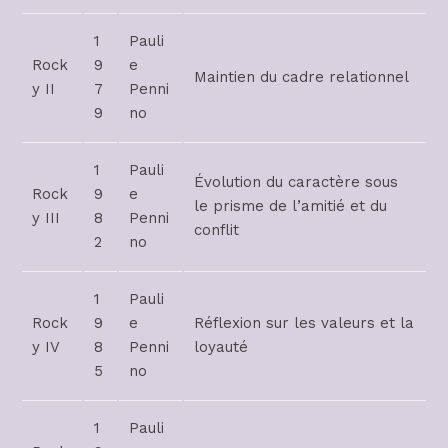
1
Pauli
Rock
9
e
Maintien du cadre relationnel
y II
7
Penni
9
no
1
Pauli
Évolution du caractère sous
Rock
9
e
le prisme de l’amitié et du
y III
8
Penni
conflit
2
no
1
Pauli
Rock
9
e
Réflexion sur les valeurs et la
y IV
8
Penni
loyauté
5
no
1
Pauli