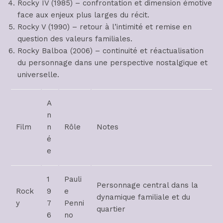
Rocky IV (1985) – confrontation et dimension émotive
face aux enjeux plus larges du récit.
Rocky V (1990) – retour à l’intimité et remise en
question des valeurs familiales.
Rocky Balboa (2006) – continuité et réactualisation
du personnage dans une perspective nostalgique et
universelle.
A
n
Film
n
Rôle
Notes
é
e
1
Pauli
Personnage central dans la
Rock
9
e
dynamique familiale et du
y
7
Penni
quartier
6
no