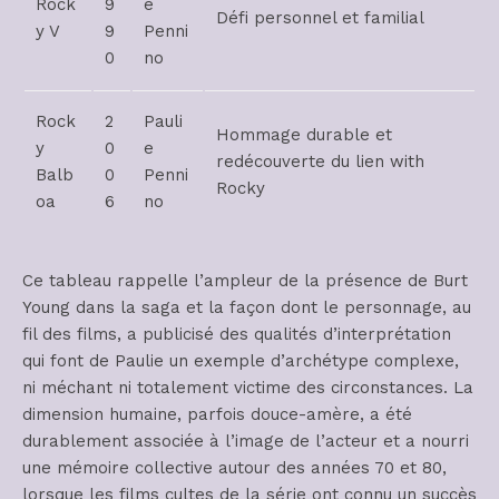
Rock
9
e
Défi personnel et familial
y V
9
Penni
0
no
Rock
2
Pauli
Hommage durable et
y
0
e
redécouverte du lien with
Balb
0
Penni
Rocky
oa
6
no
Ce tableau rappelle l’ampleur de la présence de Burt
Young dans la saga et la façon dont le personnage, au
fil des films, a publicisé des qualités d’interprétation
qui font de Paulie un exemple d’archétype complexe,
ni méchant ni totalement victime des circonstances. La
dimension humaine, parfois douce-amère, a été
durablement associée à l’image de l’acteur et a nourri
une mémoire collective autour des années 70 et 80,
lorsque les films cultes de la série ont connu un succès