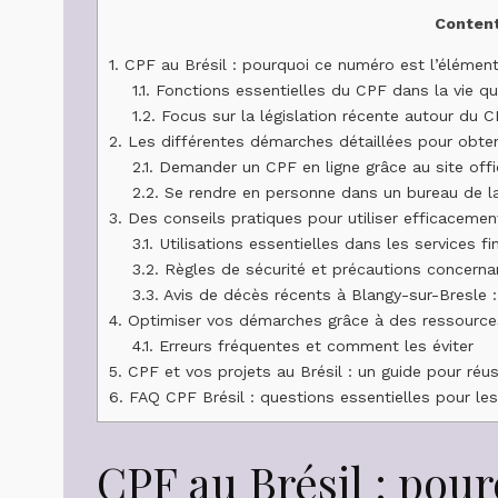
Conten
1.
CPF au Brésil : pourquoi ce numéro est l’élément
1.1.
Fonctions essentielles du CPF dans la vie qu
1.2.
Focus sur la législation récente autour du 
2.
Les différentes démarches détaillées pour obte
2.1.
Demander un CPF en ligne grâce au site offic
2.2.
Se rendre en personne dans un bureau de la
3.
Des conseils pratiques pour utiliser efficacement
3.1.
Utilisations essentielles dans les services fi
3.2.
Règles de sécurité et précautions concerna
3.3.
Avis de décès récents à Blangy-sur-Bresle
4.
Optimiser vos démarches grâce à des ressources
4.1.
Erreurs fréquentes et comment les éviter
5.
CPF et vos projets au Brésil : un guide pour ré
6.
FAQ CPF Brésil : questions essentielles pour les
CPF au Brésil : pou