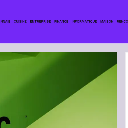
NNAIE
CUISINE
ENTREPRISE
FINANCE
INFORMATIQUE
MAISON
RENC