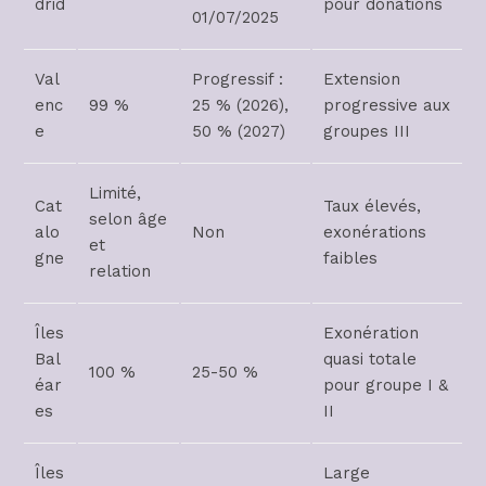
drid
pour donations
01/07/2025
Val
Progressif :
Extension
enc
99 %
25 % (2026),
progressive aux
e
50 % (2027)
groupes III
Limité,
Cat
Taux élevés,
selon âge
alo
Non
exonérations
et
gne
faibles
relation
Îles
Exonération
Bal
quasi totale
100 %
25-50 %
éar
pour groupe I &
es
II
Îles
Large