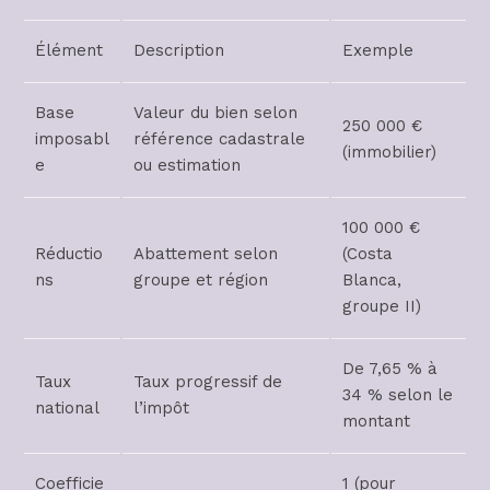
Élément
Description
Exemple
Base
Valeur du bien selon
250 000 €
imposabl
référence cadastrale
(immobilier)
e
ou estimation
100 000 €
Réductio
Abattement selon
(Costa
ns
groupe et région
Blanca,
groupe II)
De 7,65 % à
Taux
Taux progressif de
34 % selon le
national
l’impôt
montant
Coefficie
1 (pour