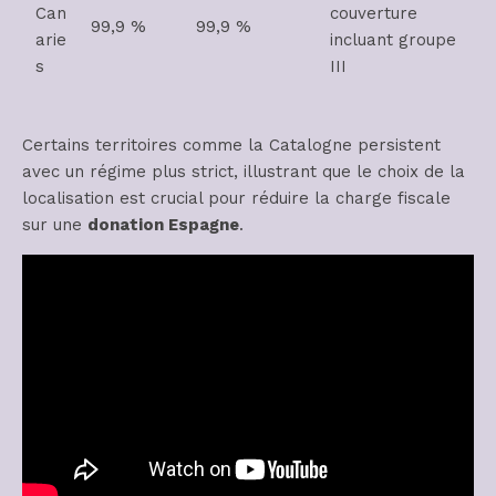
Can
couverture
99,9 %
99,9 %
arie
incluant groupe
s
III
Certains territoires comme la Catalogne persistent
avec un régime plus strict, illustrant que le choix de la
localisation est crucial pour réduire la charge fiscale
sur une
donation Espagne
.