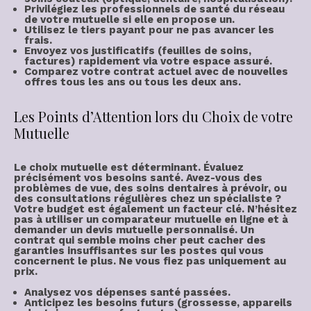
Privilégiez les professionnels de santé du réseau
de votre mutuelle si elle en propose un.
Utilisez le tiers payant pour ne pas avancer les
frais.
Envoyez vos justificatifs (feuilles de soins,
factures) rapidement via votre espace assuré.
Comparez votre contrat actuel avec de nouvelles
offres tous les ans ou tous les deux ans.
Les Points d’Attention lors du Choix de votre
Mutuelle
Le
choix mutuelle
est déterminant. Évaluez
précisément vos
besoins santé
. Avez-vous des
problèmes de vue, des soins dentaires à prévoir, ou
des consultations régulières chez un spécialiste ?
Votre
budget
est également un facteur clé. N’hésitez
pas à utiliser un
comparateur mutuelle
en ligne et à
demander un
devis mutuelle
personnalisé. Un
contrat qui semble moins cher peut cacher des
garanties insuffisantes sur les postes qui vous
concernent le plus. Ne vous fiez pas uniquement au
prix.
Analysez vos dépenses santé passées.
Anticipez les besoins futurs (grossesse, appareils