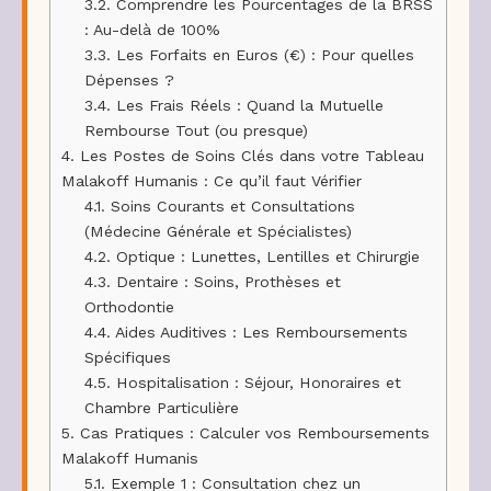
3.2.
Comprendre les Pourcentages de la BRSS
: Au-delà de 100%
3.3.
Les Forfaits en Euros (€) : Pour quelles
Dépenses ?
3.4.
Les Frais Réels : Quand la Mutuelle
Rembourse Tout (ou presque)
4.
Les Postes de Soins Clés dans votre Tableau
Malakoff Humanis : Ce qu’il faut Vérifier
4.1.
Soins Courants et Consultations
(Médecine Générale et Spécialistes)
4.2.
Optique : Lunettes, Lentilles et Chirurgie
4.3.
Dentaire : Soins, Prothèses et
Orthodontie
4.4.
Aides Auditives : Les Remboursements
Spécifiques
4.5.
Hospitalisation : Séjour, Honoraires et
Chambre Particulière
5.
Cas Pratiques : Calculer vos Remboursements
Malakoff Humanis
5.1.
Exemple 1 : Consultation chez un