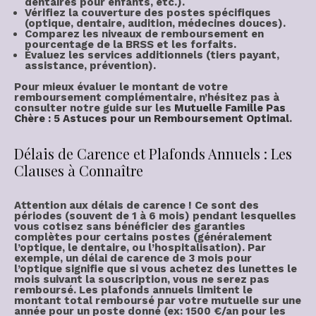
dentaires pour enfants, etc.).
Vérifiez la couverture des postes spécifiques
(optique, dentaire, audition, médecines douces).
Comparez les niveaux de remboursement en
pourcentage de la BRSS et les forfaits.
Évaluez les services additionnels (tiers payant,
assistance, prévention).
Pour mieux évaluer le montant de votre
remboursement complémentaire, n’hésitez pas à
consulter notre guide sur les
Mutuelle Famille Pas
Chère : 5 Astuces pour un Remboursement Optimal
.
Délais de Carence et Plafonds Annuels : Les
Clauses à Connaître
Attention aux
délais de carence
! Ce sont des
périodes (souvent de 1 à 6 mois) pendant lesquelles
vous cotisez sans bénéficier des
garanties
complètes pour certains postes (généralement
l’optique, le dentaire, ou l’hospitalisation). Par
exemple, un délai de carence de 3 mois pour
l’optique signifie que si vous achetez des lunettes le
mois suivant la souscription, vous ne serez pas
remboursé. Les
plafonds annuels
limitent le
montant total remboursé par votre mutuelle sur une
année pour un poste donné (ex: 1500 €/an pour les