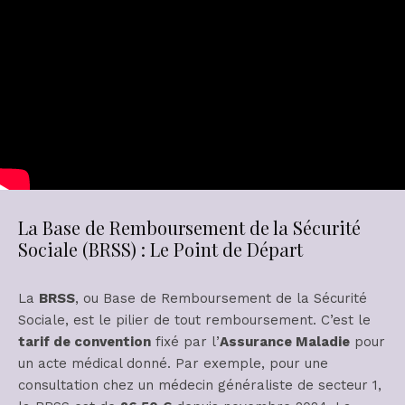
La Base de Remboursement de la Sécurité
Sociale (BRSS) : Le Point de Départ
La
BRSS
, ou Base de Remboursement de la Sécurité
Sociale, est le pilier de tout remboursement. C’est le
tarif de convention
fixé par l’
Assurance Maladie
pour
un acte médical donné. Par exemple, pour une
consultation chez un médecin généraliste de secteur 1,