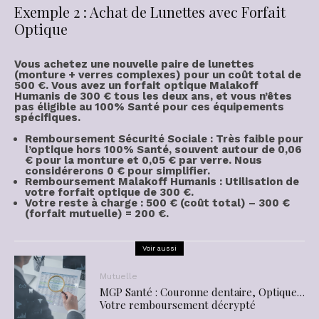
Exemple 2 : Achat de Lunettes avec Forfait
Optique
Vous achetez une nouvelle paire de
lunettes
(monture + verres complexes) pour un coût total de
500 €
. Vous avez un
forfait optique
Malakoff
Humanis de
300 €
tous les deux ans, et vous n’êtes
pas éligible au
100% Santé
pour ces équipements
spécifiques.
Remboursement Sécurité Sociale : Très faible pour
l’optique hors 100% Santé, souvent autour de
0,06
€
pour la monture et
0,05 €
par verre. Nous
considérerons 0 € pour simplifier.
Remboursement Malakoff Humanis : Utilisation de
votre forfait optique de
300 €
.
Votre
reste à charge
: 500 € (coût total) – 300 €
(forfait mutuelle) =
200 €
.
Voir aussi
Mutuelle
MGP Santé : Couronne dentaire, Optique…
Votre remboursement décrypté