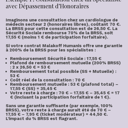
avec Dépassement d’Honoraires
Imaginons une consultation chez un cardiologue de
médecin secteur 2
(honoraires libres), coûtant
70 €
.
La BRSS pour cette consultation est de
26,50 €
. La
Sécurité Sociale rembourse 70% de la BRSS, soit
17,55 €
(moins 1 € de participation forfaitaire).
Si votre contrat Malakoff Humanis offre une garantie
à
200% de la BRSS
pour les spécialistes :
Remboursement Sécurité Sociale : 17,55 €
Plafond de remboursement mutuelle (200% BRSS)
: 2 x 26,50 € = 53 €
Remboursement total possible (SS + Mutuelle) :
53 €
Coût réel de la consultation : 70 €
Remboursement
mutuelle
: 53 € (plafond total) –
17,55 € (SS) = 35,45 €
Votre
reste à charge
: 70 € – 17,55 € – 35,45 € =
17
€
(incluant la participation forfaitaire de 1 €).
Sans une garantie suffisante (par exemple, 100%
BRSS), votre reste à charge aurait été de 70 € –
17,55 € – 7,95 € (ticket modérateur) =
44,50 €
.
L’impact du % BRSS est flagrant.