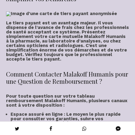
Le
tiers payant
est un avantage majeur. Il vous
dispense de l’
avance de frais
chez les professionnels
de santé acceptant ce système. Présentez
simplement votre
carte mutuelle
Malakoff Humanis
à la
pharmacie
, au
laboratoire
d’analyses, ou chez
certains opticiens et radiologues. C’est une
simplification énorme de vos démarches et de votre
budget. Vérifiez toujours que le professionnel
accepte le tiers payant.
Comment Contacter Malakoff Humanis pour
une Question de Remboursement ?
Pour toute question sur votre
tableau
remboursement Malakoff Humanis
, plusieurs canaux
sont à votre disposition :
Espace assuré en ligne :
Le moyen le plus rapide
pour consulter vos garanties, suivre vos
remboursements, et télécharger des documents.
Téléphone :
Le service client est disponible aux
horaires d’ouverture. Le numéro se trouve sur