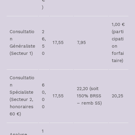
€
)
1,00 €
Consultatio
2
(parti
n
6,
cipati
17,55
7,95
Généraliste
5
on
(Secteur 1)
0
forfai
taire)
Consultatio
n
6
22,20 (soit
Spécialiste
0,
17,55
150% BRSS
20,25
(Secteur 2,
0
– remb SS)
honoraires
0
60 €)
1
Analyse