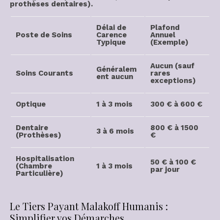
prothèses dentaires).
Délai de
Plafond
Poste de Soins
Carence
Annuel
Typique
(Exemple)
Aucun (sauf
Généralem
Soins Courants
rares
ent aucun
exceptions)
Optique
1 à 3 mois
300 € à 600 €
Dentaire
800 € à 1500
3 à 6 mois
(Prothèses)
€
Hospitalisation
50 € à 100 €
(Chambre
1 à 3 mois
par jour
Particulière)
Le Tiers Payant Malakoff Humanis :
Simplifier vos Démarches