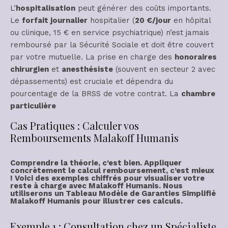
L’
hospitalisation
peut générer des coûts importants.
Le
forfait journalier
hospitalier (
20 €/jour
en hôpital
ou clinique, 15 € en service psychiatrique) n’est jamais
remboursé par la Sécurité Sociale et doit être couvert
par votre mutuelle. La prise en charge des
honoraires
chirurgien
et
anesthésiste
(souvent en secteur 2 avec
dépassements) est cruciale et dépendra du
pourcentage de la BRSS de votre contrat. La
chambre
particulière
Cas Pratiques : Calculer vos
Remboursements Malakoff Humanis
Comprendre la théorie, c’est bien. Appliquer
concrètement le
calcul remboursement
, c’est mieux
! Voici des
exemples chiffrés
pour visualiser votre
reste à charge
avec Malakoff Humanis. Nous
utiliserons un
Tableau Modèle de Garanties Simplifié
Malakoff Humanis
pour illustrer ces calculs.
Exemple 1 : Consultation chez un Spécialiste