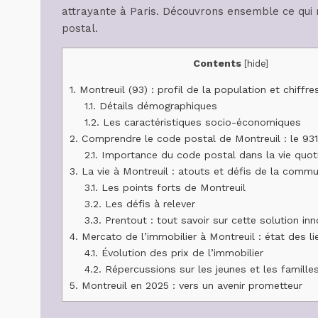
attrayante à Paris. Découvrons ensemble ce qui re
postal.
Contents
[
hide
]
1.
Montreuil (93) : profil de la population et chiffre
1.1.
Détails démographiques
1.2.
Les caractéristiques socio-économiques
2.
Comprendre le code postal de Montreuil : le 93
2.1.
Importance du code postal dans la vie quot
3.
La vie à Montreuil : atouts et défis de la comm
3.1.
Les points forts de Montreuil
3.2.
Les défis à relever
3.3.
Prentout : tout savoir sur cette solution in
4.
Mercato de l’immobilier à Montreuil : état des l
4.1.
Évolution des prix de l’immobilier
4.2.
Répercussions sur les jeunes et les famille
5.
Montreuil en 2025 : vers un avenir prometteur