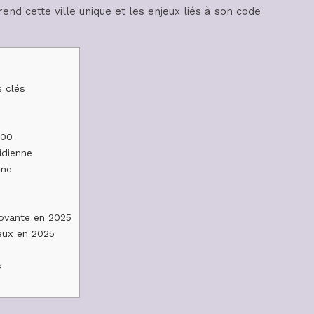
nd cette ville unique et les enjeux liés à son code
s clés
100
idienne
une
novante en 2025
ieux en 2025
s