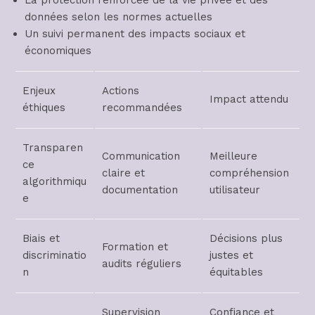
La protection renforcée de la vie privée et des
données selon les normes actuelles
Un suivi permanent des impacts sociaux et
économiques
Enjeux
Actions
Impact attendu
éthiques
recommandées
Transparen
Communication
Meilleure
ce
claire et
compréhension
algorithmiqu
documentation
utilisateur
e
Biais et
Décisions plus
Formation et
discriminatio
justes et
audits réguliers
n
équitables
Supervision
Confiance et