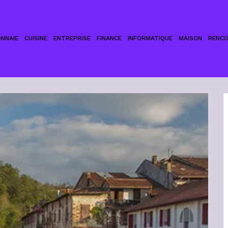
NNAIE
CUISINE
ENTREPRISE
FINANCE
INFORMATIQUE
MAISON
RENC