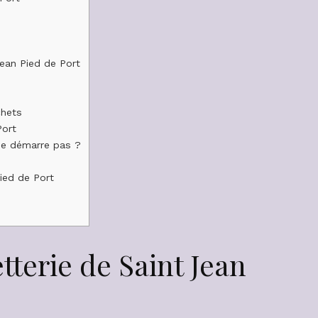
Jean Pied de Port
chets
Port
ne démarre pas ?
ied de Port
tterie de Saint Jean