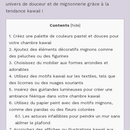
univers de douceur et de mignonnerie grâce à la
tendance kawaii !
Contents
[
hide
]
1.
Créez une palette de couleurs pastel et douces pour
votre chambre kawaii
2.
Ajoutez des éléments décoratifs mignons comme
des peluches ou des figurines
3.
Choisissez du mobilier aux formes arrondies et
adorables
4.
Utilisez des motifs kawaii sur les textiles, tels que
des licornes ou des nuages souriants
5.
Insérez des guirlandes lumineuses pour créer une
ambiance féérique dans votre chambre kawaii
6.
Utilisez du papier peint avec des motifs mignons,
comme des pandas ou des fleurs colorées
6.1.
Les astuces infaillibles pour peindre un mur sans
abîmer le plafond
7.
Accrochez des affiches ou illustrations kawaii aux