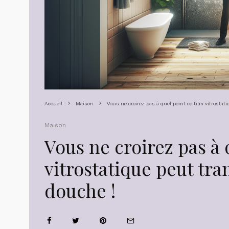
Accueil
Maison
Vous ne croirez pas à quel point ce film vitrostat
Maison
Vous ne croirez pas à 
vitrostatique peut tra
douche !