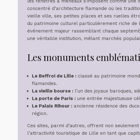
les fenêtres à meneaux s’imposent comme une inv
concentré d’architecture flamande où les tradit
vieille ville, ses petites places et ses ruelles ét
du patrimoine culturel particulièrement riche de l
événement majeur rassemblant chaque septembre 
une véritable institution, mêlant marchés populai
Les monuments emblématiq
Le Beffroi de Lille :
classé au patrimoine mondia
flamandes.
La vieille bourse :
l’un des joyaux baroques, s
La porte de Paris :
une entrée majestueuse céléb
Le Palais Rihour :
ancienne résidence des ducs 
région.
Ces sites, parmi d’autres, offrent non seulement
l’attractivité touristique de Lille en tant que capi