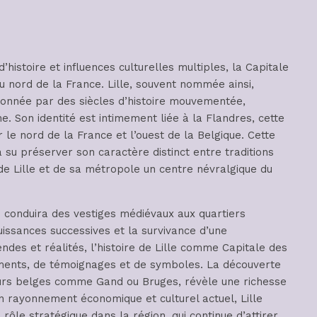
istoire et influences culturelles multiples, la Capitale
 nord de la France. Lille, souvent nommée ainsi,
açonnée par des siècles d’histoire mouvementée,
he. Son identité est intimement liée à la Flandres, cette
r le nord de la France et l’ouest de la Belgique. Cette
a su préserver son caractère distinct entre traditions
de Lille et de sa métropole un centre névralgique du
s conduira des vestiges médiévaux aux quartiers
issances successives et la survivance d’une
ndes et réalités, l’histoire de Lille comme Capitale des
ments, de témoignages et de symboles. La découverte
œurs belges comme Gand ou Bruges, révèle une richesse
on rayonnement économique et culturel actuel, Lille
ôle stratégique dans la région, qui continue d’attirer