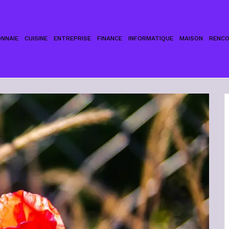
NNAIE
CUISINE
ENTREPRISE
FINANCE
INFORMATIQUE
MAISON
RENC