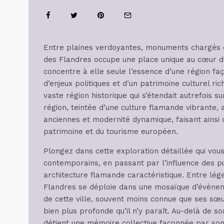
Entre plaines verdoyantes, monuments chargés d’h
des Flandres occupe une place unique au cœur du
concentre à elle seule l’essence d’une région f
d’enjeux politiques et d’un patrimoine culturel ric
vaste région historique qui s’étendait autrefois su
région, teintée d’une culture flamande vibrante, 
anciennes et modernité dynamique, faisant ainsi 
patrimoine et du tourisme européen.
Plongez dans cette exploration détaillée qui vou
contemporains, en passant par l’influence des pu
architecture flamande caractéristique. Entre lége
Flandres se déploie dans une mosaïque d’évène
de cette ville, souvent moins connue que ses s
bien plus profonde qu’il n’y paraît. Au-delà de s
détient une mémoire collective façonnée par son r