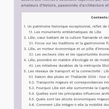
amateurs d’histoire, passionnés d’architecture et 
Contents
1.
Un patrimoine historique exceptionnel, reflet de 
1.1.
Les monuments emblématiques de Lille
2.
Lille, cœur battant de la culture flamande et des
2.1.
Focus sur les traditions et la gastronomie 
3.
Lille, un moteur économique et un pôle d’innova
3.1.
Les secteurs clés et les opportunités écon
4.
Lille, pionnière en matière d’écologie et de mobi
4.1.
Les initiatives durables de la métropole lillo
5.
Les réseaux de transport et la connectivité : Lil
5.1.
Saison des pluies en Thaïlande 2024 : tour d
5.2.
Transports majeurs et correspondances int
5.3.
Pourquoi Lille est-elle surnommée la Capit
5.4.
Quelles sont les principales influences archi
5.5.
Quels sont les atouts économiques majeurs
5.6.
Comment Lille intègre-t-elle la mobilité d