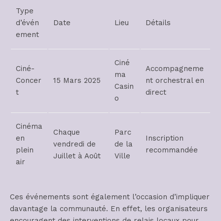
Type
d’évén
Date
Lieu
Détails
ement
Ciné
Ciné-
Accompagneme
ma
Concer
15 Mars 2025
nt orchestral en
Casin
t
direct
o
Cinéma
Chaque
Parc
en
Inscription
vendredi de
de la
plein
recommandée
Juillet à Août
Ville
air
Ces événements sont également l’occasion d’impliquer
davantage la communauté. En effet, les organisateurs
encouragent des interventions de relais locaux pour