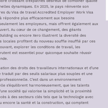
re croissant d’expatriés désireux de combiner qualité
nelles dynamiques. En 2025, le pays réinvente son
es du Visa de travail Accredited Employer Work Visa
 à répondre plus efficacement aux besoins
seulement les employeurs, mais offrent également aux
 ouvert. Au cœur de ce changement, des géants
lding ou encore Xero illustrent la diversité des
 locales profitent du nouveau souffle insufflé par ces
vant, explorer les conditions de travail, les
crutent est essentiel pour quiconque souhaite réussir
ande.
tion des droits des travailleurs internationaux et d’une
 traduit par des seuils salariaux plus souples et une
professionnelle. C’est dans un environnement
elle s’équilibrent harmonieusement, que les talents
une société qui valorise la simplicité et la proximité
accès à des secteurs clés tels que la technologie avec
encore la santé et la construction, qui comptent