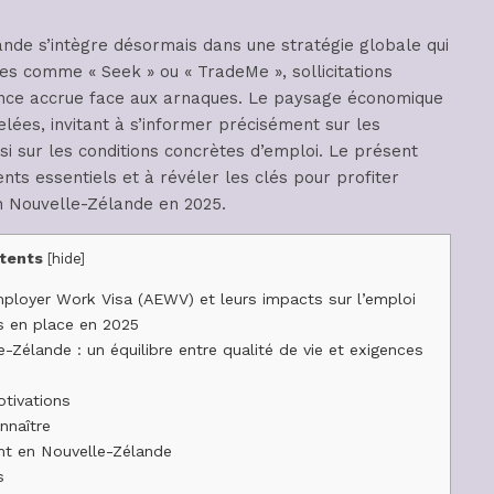
ande s’intègre désormais dans une stratégie globale qui
s comme « Seek » ou « TradeMe », sollicitations
ilance accrue face aux arnaques. Le paysage économique
ées, invitant à s’informer précisément sur les
i sur les conditions concrètes d’emploi. Le présent
ts essentiels et à révéler les clés pour profiter
n Nouvelle-Zélande en 2025.
tents
[
hide
]
loyer Work Visa (AEWV) et leurs impacts sur l’emploi
 en place en 2025
-Zélande : un équilibre entre qualité de vie et exigences
tivations
nnaître
ent en Nouvelle-Zélande
s