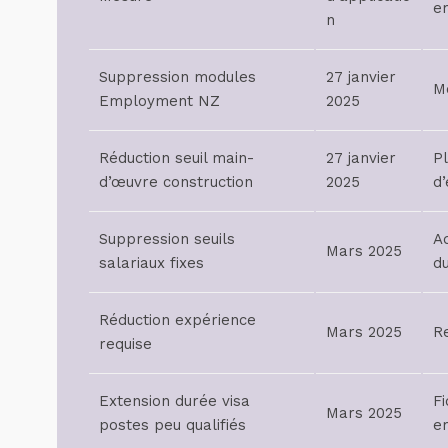
e
n
Suppression modules
27 janvier
Mo
Employment NZ
2025
Réduction seuil main-
27 janvier
Pl
d’œuvre construction
2025
d
Suppression seuils
A
Mars 2025
salariaux fixes
d
Réduction expérience
Mars 2025
R
requise
Extension durée visa
Fi
Mars 2025
postes peu qualifiés
e