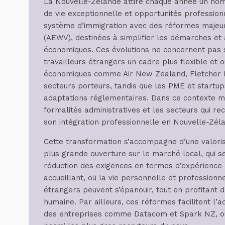
La Nouvelle-Zélande attire chaque année un nomb
de vie exceptionnelle et opportunités profession
système d’immigration avec des réformes majeur
(AEWV), destinées à simplifier les démarches et
économiques. Ces évolutions ne concernent pas 
travailleurs étrangers un cadre plus flexible et
économiques comme Air New Zealand, Fletcher Bui
secteurs porteurs, tandis que les PME et startups
adaptations réglementaires. Dans ce contexte mou
formalités administratives et les secteurs qui re
son intégration professionnelle en Nouvelle-Zél
Cette transformation s’accompagne d’une valorisa
plus grande ouverture sur le marché local, qui se
réduction des exigences en termes d’expérience 
accueillant, où la vie personnelle et professionn
étrangers peuvent s’épanouir, tout en profitant d’
humaine. Par ailleurs, ces réformes facilitent l’
des entreprises comme Datacom et Spark NZ, ou 