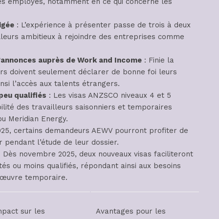
 les employés, notamment en ce qui concerne les
igée
: L’expérience à présenter passe de trois à deux
lleurs ambitieux à rejoindre des entreprises comme
 d’annonces auprès de Work and Income
: Finie la
rs doivent seulement déclarer de bonne foi leurs
nsi l’accès aux talents étrangers.
peu qualifiés
: Les visas ANZSCO niveaux 4 et 5
ilité des travailleurs saisonniers et temporaires
u Meridian Energy.
2025, certains demandeurs AEWV pourront profiter de
r pendant l’étude de leur dossier.
 Dès novembre 2025, deux nouveaux visas faciliteront
tés ou moins qualifiés, répondant ainsi aux besoins
’œuvre temporaire.
mpact sur les
Avantages pour les