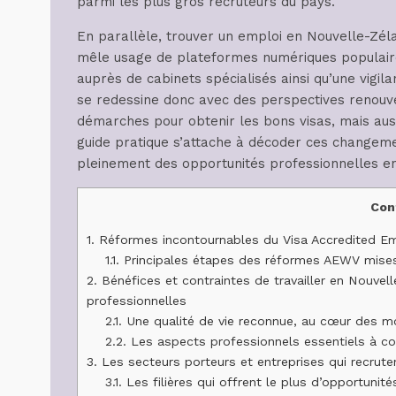
parmi les plus gros recruteurs du pays.
En parallèle, trouver un emploi en Nouvelle-Zél
mêle usage de plateformes numériques populaire
auprès de cabinets spécialisés ainsi qu’une vig
se redessine donc avec des perspectives renouvel
démarches pour obtenir les bons visas, mais auss
guide pratique s’attache à décoder ces changemen
pleinement des opportunités professionnelles e
Con
1.
Réformes incontournables du Visa Accredited Emp
1.1.
Principales étapes des réformes AEWV mises
2.
Bénéfices et contraintes de travailler en Nouvelle
professionnelles
2.1.
Une qualité de vie reconnue, au cœur des mo
2.2.
Les aspects professionnels essentiels à co
3.
Les secteurs porteurs et entreprises qui recrut
3.1.
Les filières qui offrent le plus d’opportunité