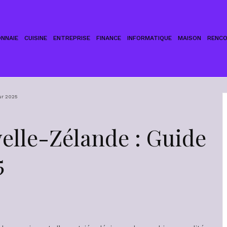
NNAIE
CUISINE
ENTREPRISE
FINANCE
INFORMATIQUE
MAISON
RENC
our 2025
velle-Zélande : Guide
5