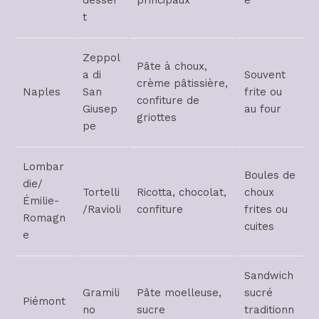
desser
principaux
é
t
Zeppol
Pâte à choux,
a di
Souvent
crème pâtissière,
Naples
San
frite ou
confiture de
Giusep
au four
griottes
pe
Lombar
Boules de
die/
Tortelli
Ricotta, chocolat,
choux
Émilie-
/Ravioli
confiture
frites ou
Romagn
cuites
e
Sandwich
Gramili
Pâte moelleuse,
sucré
Piémont
no
sucre
traditionn