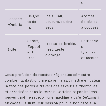
el
Beigne
Riz au lait,
Arômes
Toscane
ts de
liqueurs, raisins
épicés et
/Ombrie
riz
secs
alcoolisés
Sfince,
Pâtisserie
Ricotta de brebis,
Zeppol
s
Sicile
miel, zeste
e di
typiques
d’orange
Riso
et locales
Cette profusion de recettes régionales démontre
combien la gastronomie italienne sait mettre en valeur
la fête des pères à travers des saveurs authentiques
et enracinées dans le terroir. Certains papas italiens
peuvent même recevoir une machine à café De’Longhi
en cadeau, alliant leur passion pour le bon café à la