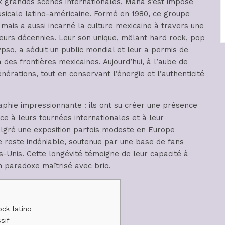
x grandes scènes internationales, Maná s’est imposé
sicale latino-américaine. Formé en 1980, ce groupe
 mais a aussi incarné la culture mexicaine à travers une
ieurs décennies. Leur son unique, mêlant hard rock, pop
so, a séduit un public mondial et leur a permis de
des frontières mexicaines. Aujourd’hui, à l’aube de
nérations, tout en conservant l’énergie et l’authenticité
aphie impressionnante : ils ont su créer une présence
ce à leurs tournées internationales et à leur
lgré une exposition parfois modeste en Europe
 reste indéniable, soutenue par une base de fans
s-Unis. Cette longévité témoigne de leur capacité à
un paradoxe maîtrisé avec brio.
ock latino
sif