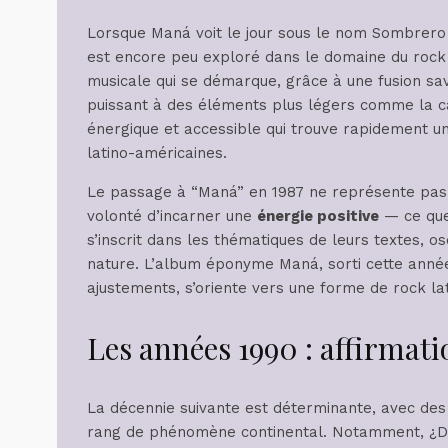
Lorsque Maná voit le jour sous le nom Sombrero 
est encore peu exploré dans le domaine du rock al
musicale qui se démarque, grâce à une fusion sa
puissant à des éléments plus légers comme la ca
énergique et accessible qui trouve rapidement u
latino-américaines.
Le passage à “Maná” en 1987 ne représente pa
volonté d’incarner une
énergie positive
— ce que 
s’inscrit dans les thématiques de leurs textes, os
nature. L’album éponyme Maná, sorti cette année-
ajustements, s’oriente vers une forme de rock lat
Les années 1990 : affirmati
La décennie suivante est déterminante, avec de
rang de phénomène continental. Notamment, ¿Dónd