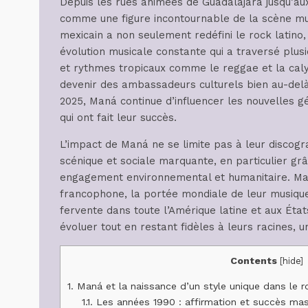
Depuis les rues animées de Guadalajara jusqu’au
comme une figure incontournable de la scène mu
mexicain a non seulement redéfini le rock latino,
évolution musicale constante qui a traversé plus
et rythmes tropicaux comme le reggae et la calyp
devenir des ambassadeurs culturels bien au-delà 
2025, Maná continue d’influencer les nouvelles gé
qui ont fait leur succès.
L’impact de Maná ne se limite pas à leur discogr
scénique et sociale marquante, en particulier grâ
engagement environnemental et humanitaire. Ma
francophone, la portée mondiale de leur musique
fervente dans toute l’Amérique latine et aux État
évoluer tout en restant fidèles à leurs racines, 
Contents
[
hide
]
1.
Maná et la naissance d’un style unique dans le r
1.1.
Les années 1990 : affirmation et succès mas