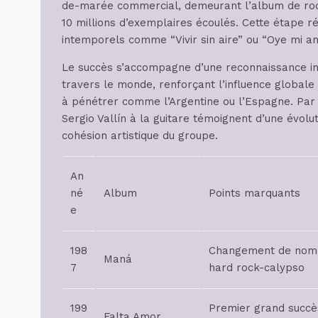
de-marée commercial, demeurant l’album de rock
10 millions d’exemplaires écoulés. Cette étape ré
intemporels comme “Vivir sin aire” ou “Oye mi a
Le succès s’accompagne d’une reconnaissance int
travers le monde, renforçant l’influence globale
à pénétrer comme l’Argentine ou l’Espagne. Par a
Sergio Vallín à la guitare témoignent d’une évoluti
cohésion artistique du groupe.
An
né
Album
Points marquants
e
198
Changement de nom, 
Maná
7
hard rock-calypso
199
Premier grand succè
Falta Amor