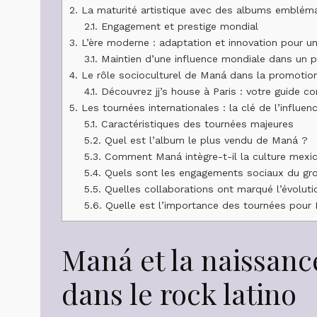
2.
La maturité artistique avec des albums emblém
2.1.
Engagement et prestige mondial
3.
L’ère moderne : adaptation et innovation pour un
3.1.
Maintien d’une influence mondiale dans un 
4.
Le rôle socioculturel de Maná dans la promotion 
4.1.
Découvrez jj’s house à Paris : votre guide c
5.
Les tournées internationales : la clé de l’influ
5.1.
Caractéristiques des tournées majeures
5.2.
Quel est l’album le plus vendu de Maná ?
5.3.
Comment Maná intègre-t-il la culture mexi
5.4.
Quels sont les engagements sociaux du gr
5.5.
Quelles collaborations ont marqué l’évolut
5.6.
Quelle est l’importance des tournées pour
Maná et la naissanc
dans le rock latino