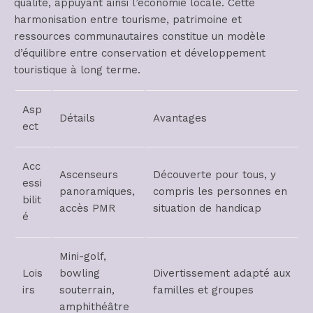
qualité, appuyant ainsi l’économie locale. Cette
harmonisation entre tourisme, patrimoine et
ressources communautaires constitue un modèle
d’équilibre entre conservation et développement
touristique à long terme.
Asp
Détails
Avantages
ect
Acc
Ascenseurs
Découverte pour tous, y
essi
panoramiques,
compris les personnes en
bilit
accès PMR
situation de handicap
é
Mini-golf,
Lois
bowling
Divertissement adapté aux
irs
souterrain,
familles et groupes
amphithéâtre