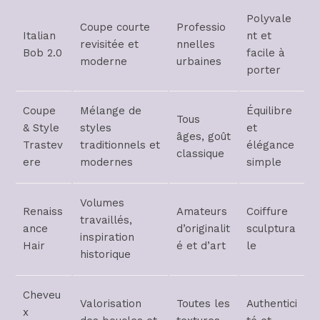
Polyvale
Coupe courte
Professio
Italian
nt et
revisitée et
nnelles
Bob 2.0
facile à
moderne
urbaines
porter
Coupe
Mélange de
Équilibre
Tous
& Style
styles
et
âges, goût
Trastev
traditionnels et
élégance
classique
ere
modernes
simple
Volumes
Renaiss
Amateurs
Coiffure
travaillés,
ance
d’originalit
sculptura
inspiration
Hair
é et d’art
le
historique
Cheveu
Valorisation
Toutes les
Authentici
x