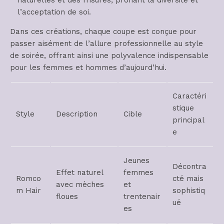
naturelles et des frisures, prônant la diversité et
l’acceptation de soi.
Dans ces créations, chaque coupe est conçue pour
passer aisément de l’allure professionnelle au style
de soirée, offrant ainsi une polyvalence indispensable
pour les femmes et hommes d’aujourd’hui.
Caractéri
stique
Style
Description
Cible
principal
e
Jeunes
Décontra
Effet naturel
femmes
Romco
cté mais
avec mèches
et
m Hair
sophistiq
floues
trentenair
ué
es