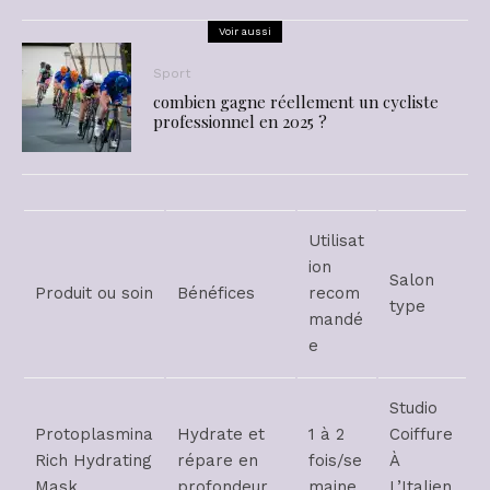
Voir aussi
Sport
combien gagne réellement un cycliste
professionnel en 2025 ?
Utilisat
ion
Salon
Produit ou soin
Bénéfices
recom
type
mandé
e
Studio
Protoplasmina
Hydrate et
1 à 2
Coiffure
Rich Hydrating
répare en
fois/se
À
Mask
profondeur
maine
L’Italien