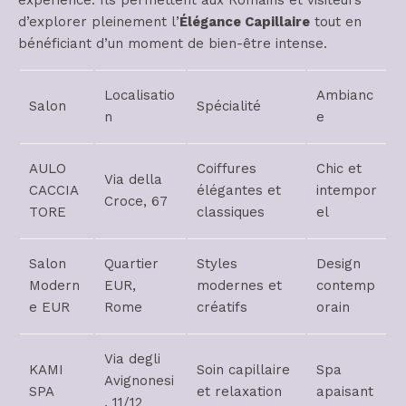
expérience. Ils permettent aux Romains et visiteurs
d’explorer pleinement l’
Élégance Capillaire
tout en
bénéficiant d’un moment de bien-être intense.
Localisatio
Ambianc
Salon
Spécialité
n
e
AULO
Coiffures
Chic et
Via della
CACCIA
élégantes et
intempor
Croce, 67
TORE
classiques
el
Salon
Quartier
Styles
Design
Modern
EUR,
modernes et
contemp
e EUR
Rome
créatifs
orain
Via degli
KAMI
Soin capillaire
Spa
Avignonesi
SPA
et relaxation
apaisant
, 11/12