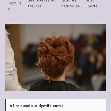
des boucles et
textures
té et
Texturé
frisures
naturelles
liberté
s
A lire aussi sur dyztilz.com :