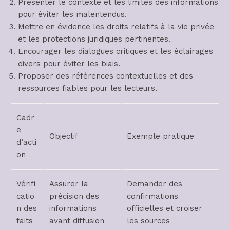
Présenter le contexte et les limites des informations
pour éviter les malentendus.
Mettre en évidence les droits relatifs à la vie privée
et les protections juridiques pertinentes.
Encourager les dialogues critiques et les éclairages
divers pour éviter les biais.
Proposer des références contextuelles et des
ressources fiables pour les lecteurs.
Cadr
e
Objectif
Exemple pratique
d’acti
on
Vérifi
Assurer la
Demander des
catio
précision des
confirmations
n des
informations
officielles et croiser
faits
avant diffusion
les sources