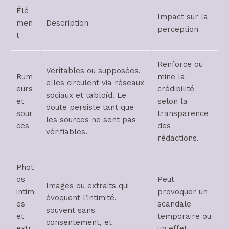
Élé
Impact sur la
men
Description
perception
t
Renforce ou
Véritables ou supposées,
Rum
mine la
elles circulent via réseaux
eurs
crédibilité
sociaux et tabloïd. Le
et
selon la
doute persiste tant que
sour
transparence
les sources ne sont pas
ces
des
vérifiables.
rédactions.
Phot
os
Peut
Images ou extraits qui
intim
provoquer un
évoquent l’intimité,
es
scandale
souvent sans
et
temporaire ou
consentement, et
extr
un effet