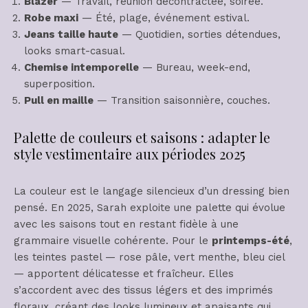
Blazer
— Travail, réunion décontractée, soirée.
Robe maxi
— Été, plage, événement estival.
Jeans taille haute
— Quotidien, sorties détendues,
looks smart-casual.
Chemise intemporelle
— Bureau, week-end,
superposition.
Pull en maille
— Transition saisonnière, couches.
Palette de couleurs et saisons : adapter le
style vestimentaire aux périodes 2025
La couleur est le langage silencieux d’un dressing bien
pensé. En 2025, Sarah exploite une palette qui évolue
avec les saisons tout en restant fidèle à une
grammaire visuelle cohérente. Pour le
printemps-été
,
les teintes pastel — rose pâle, vert menthe, bleu ciel
— apportent délicatesse et fraîcheur. Elles
s’accordent avec des tissus légers et des imprimés
floraux, créant des looks lumineux et apaisants qui