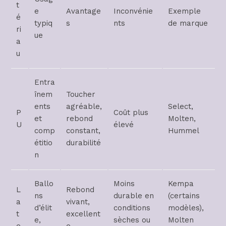
t
e
Avantage
Inconvénie
Exemple
é
typiq
s
nts
de marque
ri
ue
a
u
Entra
înem
Toucher
ents
agréable,
Select,
P
Coût plus
et
rebond
Molten,
U
élevé
comp
constant,
Hummel
étitio
durabilité
n
Ballo
Moins
Kempa
L
Rebond
ns
durable en
(certains
a
vivant,
d’élit
conditions
modèles),
t
excellent
e,
sèches ou
Molten
e
e