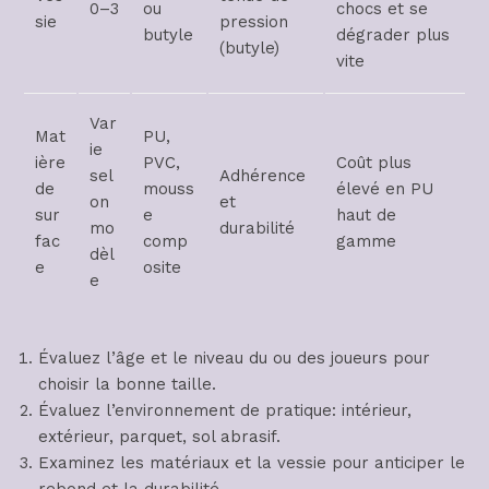
0–3
ou
chocs et se
sie
pression
butyle
dégrader plus
(butyle)
vite
Var
Mat
PU,
ie
ière
PVC,
Coût plus
sel
Adhérence
de
mouss
élevé en PU
on
et
sur
e
haut de
mo
durabilité
fac
comp
gamme
dèl
e
osite
e
Évaluez l’âge et le niveau du ou des joueurs pour
choisir la bonne taille.
Évaluez l’environnement de pratique: intérieur,
extérieur, parquet, sol abrasif.
Examinez les matériaux et la vessie pour anticiper le