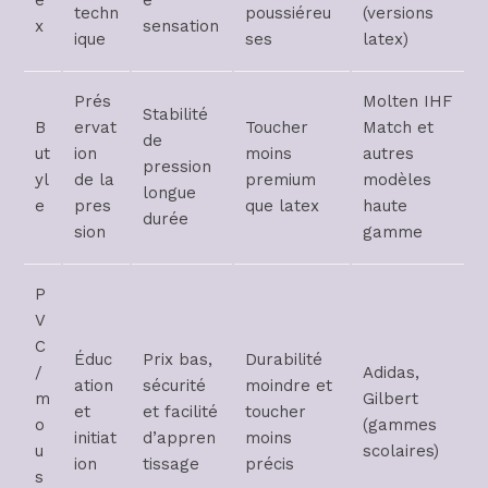
techn
poussiéreu
(versions
x
sensation
ique
ses
latex)
Prés
Molten IHF
Stabilité
B
ervat
Toucher
Match et
de
ut
ion
moins
autres
pression
yl
de la
premium
modèles
longue
e
pres
que latex
haute
durée
sion
gamme
P
V
C
Éduc
Prix bas,
Durabilité
/
Adidas,
ation
sécurité
moindre et
m
Gilbert
et
et facilité
toucher
o
(gammes
initiat
d’appren
moins
u
scolaires)
ion
tissage
précis
s