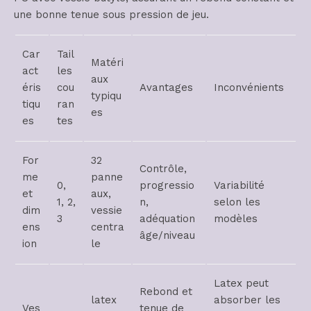
une bonne tenue sous pression de jeu.
Car
Tail
Matéri
act
les
aux
éris
cou
Avantages
Inconvénients
typiqu
tiqu
ran
es
es
tes
For
32
Contrôle,
me
panne
0,
progressio
Variabilité
et
aux,
1, 2,
n,
selon les
dim
vessie
3
adéquation
modèles
ens
centra
âge/niveau
ion
le
Latex peut
Rebond et
latex
absorber les
Ves
tenue de