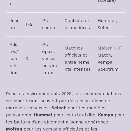
scolaire)
)
Juni
PU
Contrôle et
Hummel,
1–2
ors
souple
tir modérés
Select
Adul
PU
Matches
Molten IHF
tes/
épais,
officiels et
Match,
com
3
vessie
entraîneme
Kempa
péti
butyle/
nts intenses
Spectrum
tion
latex
Pour les environnements 2025, les recommandations
se concrétisent souvent par des associations de
marques reconnues:
Select
pour les modèles
polyvalents,
Hummel
pour leur durabilité,
Kempa
pour
les ballons d’entraînement à bonne adhérence,
Molten
pour les versions officielles et les