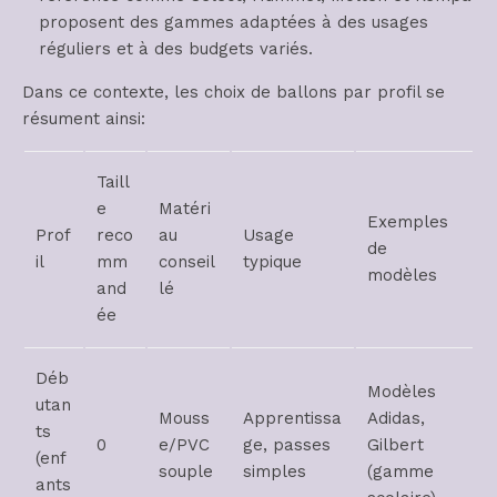
proposent des gammes adaptées à des usages
réguliers et à des budgets variés.
Dans ce contexte, les choix de ballons par profil se
résument ainsi:
Taill
e
Matéri
Exemples
Prof
reco
au
Usage
de
il
mm
conseil
typique
modèles
and
lé
ée
Déb
Modèles
utan
Mouss
Apprentissa
Adidas,
ts
0
e/PVC
ge, passes
Gilbert
(enf
souple
simples
(gamme
ants