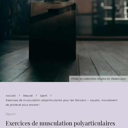
Photo by cottonbro studio on
Pexels.com
Accueil
Beauté
Sport
Exercices de musculation polyarticulaires pour les fessiers – squats, mouvement
de jambe et plus encore !
Sport
Exercices de musculation polyarticulaires