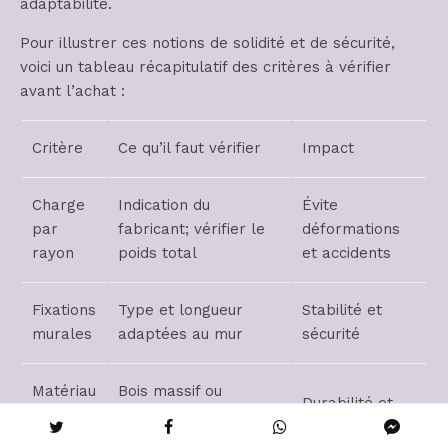
adaptabilité.
Pour illustrer ces notions de solidité et de sécurité,
voici un tableau récapitulatif des critères à vérifier
avant l’achat :
Critère
Ce qu’il faut vérifier
Impact
Charge
Indication du
Évite
par
fabricant; vérifier le
déformations
rayon
poids total
et accidents
Fixations
Type et longueur
Stabilité et
murales
adaptées au mur
sécurité
Matériau
Bois massif ou
Durabilité et
x du
placage de qualité +
esthétique
cadre
métal