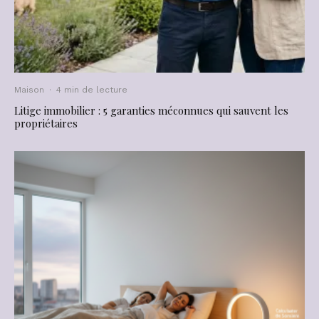
Maison
·
4 min de lecture
Litige immobilier : 5 garanties méconnues qui sauvent les
propriétaires