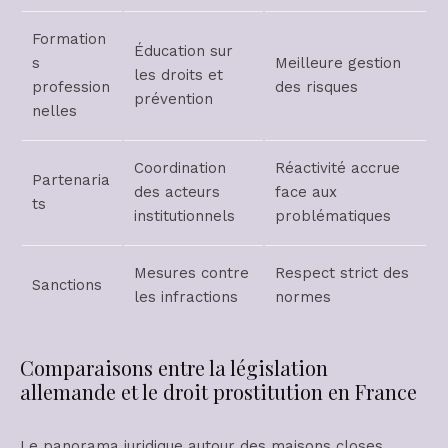
Formation
Éducation sur
s
Meilleure gestion
les droits et
profession
des risques
prévention
nelles
Coordination
Réactivité accrue
Partenaria
des acteurs
face aux
ts
institutionnels
problématiques
Mesures contre
Respect strict des
Sanctions
les infractions
normes
Comparaisons entre la législation
allemande et le droit prostitution en France
Le panorama juridique autour des maisons closes