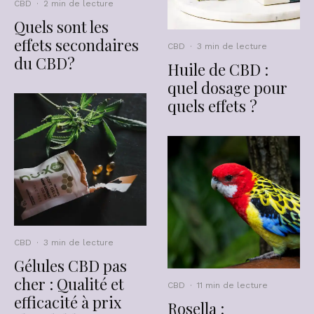
CBD
·
2 min de lecture
Quels sont les
effets secondaires
CBD
·
3 min de lecture
du CBD?
Huile de CBD :
quel dosage pour
quels effets ?
CBD
·
3 min de lecture
Gélules CBD pas
cher : Qualité et
CBD
·
11 min de lecture
efficacité à prix
Rosella :