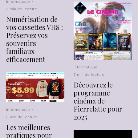
Informatique
·
3 min de lecture
Numérisation de
vos cassettes VHS :
Préservez vos
souvenirs
familiaux
efficacement
Informatique
·
7 min de lecture
Découvrez le
programme
cinéma de
Pierrelatte pour
Informatique
·
2025
6 min de lecture
Les meilleures
pratiques pour