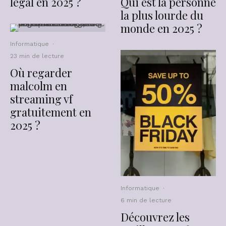
Qui est la personne
légal en 2025 ?
la plus lourde du
monde en 2025 ?
Informatique
·
23 min de lecture
Où regarder
malcolm en
streaming vf
gratuitement en
2025 ?
Informatique
·
6 min de lecture
Découvrez les