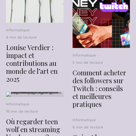
Informatique
·
8 min de lecture
Louise Verdier :
impact et
Informatique
·
contributions au
5 min de lecture
monde de l’art en
Comment acheter
2025
des followers sur
Twitch : conseils
et meilleures
pratiques
Informatique
·
18 min de lecture
Où regarder teen
Informatique
·
wolf en streaming
6 min de lecture