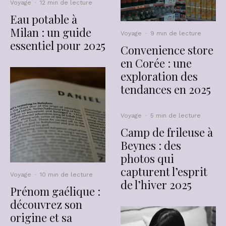
Voyage
·
12 min de lecture
Eau potable à
Milan : un guide
Voyage
·
9 min de lecture
essentiel pour 2025
Convenience store
en Corée : une
exploration des
tendances en 2025
Voyage
·
5 min de lecture
Camp de frileuse à
Beynes : des
photos qui
capturent l’esprit
Voyage
·
10 min de lecture
de l’hiver 2025
Prénom gaélique :
découvrez son
origine et sa