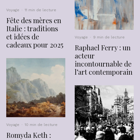
Voyage
·
11 min de lecture
Fête des mères en
Italie : traditions
et idées de
Voyage
·
9 min de lecture
cadeaux pour 2025
Raphael Ferry : un
acteur
incontournable de
l’art contemporain
Voyage
·
10 min de lecture
Romyda Keth :