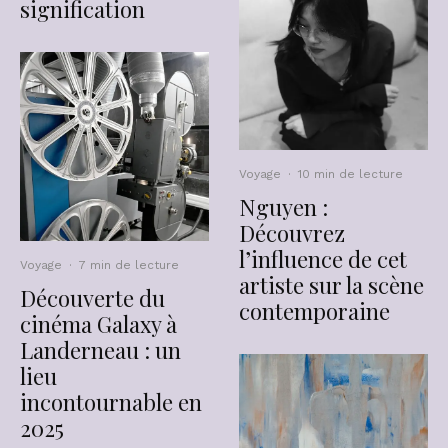
signification
Voyage
·
10 min de lecture
Nguyen :
Découvrez
l’influence de cet
Voyage
·
7 min de lecture
artiste sur la scène
Découverte du
contemporaine
cinéma Galaxy à
Landerneau : un
lieu
incontournable en
2025