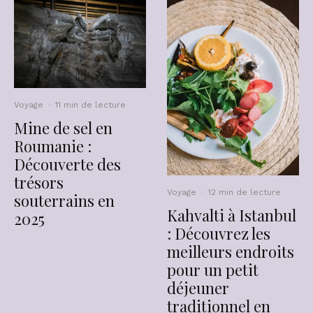
Voyage
·
11 min de lecture
Mine de sel en
Roumanie :
Découverte des
trésors
Voyage
·
12 min de lecture
souterrains en
Kahvalti à Istanbul
2025
: Découvrez les
meilleurs endroits
pour un petit
déjeuner
traditionnel en