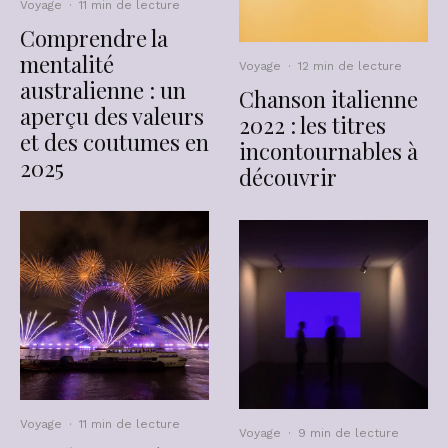
Voyage
·
11 min de lecture
Comprendre la
mentalité
Voyage
·
12 min de lecture
australienne : un
Chanson italienne
aperçu des valeurs
2022 : les titres
et des coutumes en
incontournables à
2025
découvrir
Voyage
·
11 min de lecture
Voyage
·
9 min de lecture