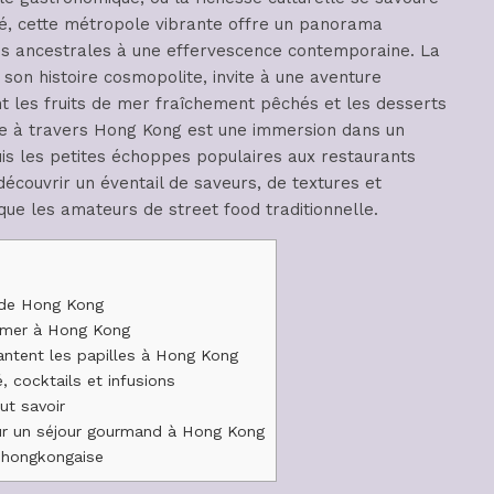
ité, cette métropole vibrante offre un panorama
ises ancestrales à une effervescence contemporaine. La
t son histoire cosmopolite, invite à une aventure
nt les fruits de mer fraîchement pêchés et les desserts
ire à travers Hong Kong est une immersion dans un
uis les petites échoppes populaires aux restaurants
écouvrir un éventail de saveurs, de textures et
que les amateurs de street food traditionnelle.
 de Hong Kong
a mer à Hong Kong
antent les papilles à Hong Kong
, cocktails et infusions
ut savoir
ur un séjour gourmand à Hong Kong
 hongkongaise