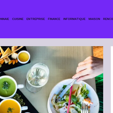
NNAIE
CUISINE
ENTREPRISE
FINANCE
INFORMATIQUE
MAISON
RENC