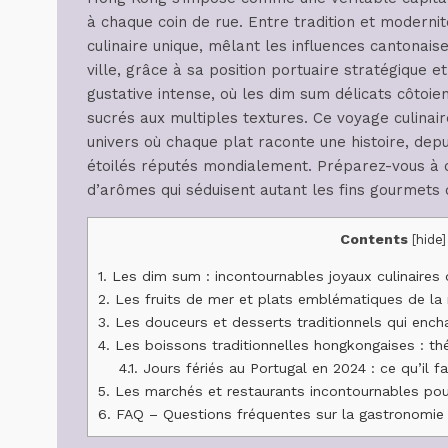
à chaque coin de rue. Entre tradition et modern
culinaire unique, mêlant les influences cantona
ville, grâce à sa position portuaire stratégique e
gustative intense, où les dim sum délicats côtoie
sucrés aux multiples textures. Ce voyage culina
univers où chaque plat raconte une histoire, dep
étoilés réputés mondialement. Préparez-vous à d
d’arômes qui séduisent autant les fins gourmets 
Contents
[
hide
]
1.
Les dim sum : incontournables joyaux culinaires
2.
Les fruits de mer et plats emblématiques de l
3.
Les douceurs et desserts traditionnels qui ench
4.
Les boissons traditionnelles hongkongaises : thé
4.1.
Jours fériés au Portugal en 2024 : ce qu’il fa
5.
Les marchés et restaurants incontournables po
6.
FAQ – Questions fréquentes sur la gastronomie